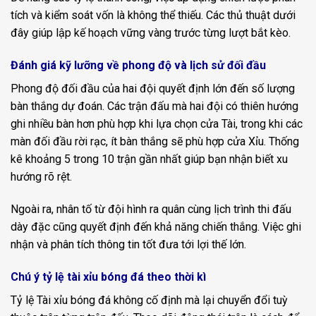
tích và kiểm soát vốn là không thể thiếu. Các thủ thuật dưới
đây giúp lập kế hoạch vững vàng trước từng lượt bắt kèo.
Đánh giá kỹ lưỡng về phong độ và lịch sử đối đầu
Phong độ đối đầu của hai đội quyết định lớn đến số lượng
bàn thắng dự đoán. Các trận đấu mà hai đội có thiên hướng
ghi nhiều bàn hơn phù hợp khi lựa chọn cửa Tài, trong khi các
màn đối đầu rời rạc, ít bàn thắng sẽ phù hợp cửa Xỉu. Thống
kê khoảng 5 trong 10 trận gần nhất giúp bạn nhận biết xu
hướng rõ rệt.
Ngoài ra, nhân tố từ đội hình ra quân cùng lịch trình thi đấu
dày đặc cũng quyết định đến khả năng chiến thắng. Việc ghi
nhận và phân tích thông tin tốt đưa tới lợi thế lớn.
Chú ý tỷ lệ tài xỉu bóng đá theo thời kì
Tỷ lệ Tài xỉu bóng đá không cố định mà lại chuyển đổi tuỳ