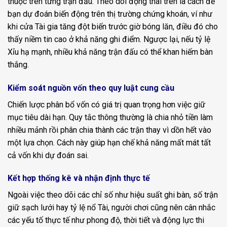
thuộc trên từng trận đấu. Theo dõi động thái trên là cách để
bạn dự đoán biến động trên thị trường chứng khoán, ví như
khi cửa Tài gia tăng đột biến trước giờ bóng lăn, điều đó cho
thấy niềm tin cao ở khả năng ghi điểm. Ngược lại, nếu tỷ lệ
Xỉu hạ mạnh, nhiều khả năng trận đấu có thể khan hiếm bàn
thắng.
Kiểm soát nguồn vốn theo quy luật cung cầu
Chiến lược phân bổ vốn có giá trị quan trọng hơn việc giữ
mục tiêu dài hạn. Quy tắc thông thường là chia nhỏ tiền làm
nhiều mảnh rồi phân chia thành các trận thay vì dồn hết vào
một lựa chọn. Cách này giúp hạn chế khả năng mất mát tất
cả vốn khi dự đoán sai.
Kết hợp thống kê và nhận định thực tế
Ngoài việc theo dõi các chỉ số như hiệu suất ghi bàn, số trận
giữ sạch lưới hay tỷ lệ nổ Tài, người chơi cũng nên cân nhắc
các yếu tố thực tế như phong độ, thời tiết và động lực thi