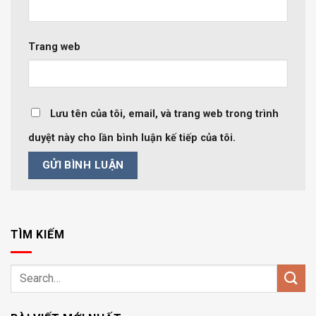
Trang web
Lưu tên của tôi, email, và trang web trong trình
duyệt này cho lần bình luận kế tiếp của tôi.
TÌM KIẾM