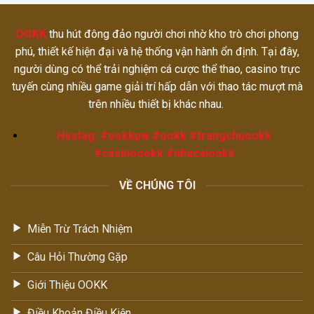
OOKK
thu hút đông đảo người chơi nhờ kho trò chơi phong
phú, thiết kế hiện đại và hệ thống vận hành ổn định. Tại đây,
người dùng có thể trải nghiệm cá cược thể thao, casino trực
tuyến cùng nhiều game giải trí hấp dẫn với thao tác mượt mà
trên nhiều thiết bị khác nhau.
Hastag: #ookkpw #ookk #trangchuookk
#casinoookk #nhacaiookk
VỀ CHÚNG TÔI
Miễn Trừ Trách Nhiệm
Câu Hỏi Thường Gặp
Giới Thiệu OOKK
Điều Khoản Điều Kiện