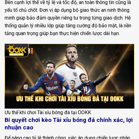
Bên cạnh lợi thế về tỷ lệ và tốc độ, an toàn thông tin cũng là
yếu tố chủ chốt. Đơn vị áp dụng bộ giao thức an ninh thông
minh giúp bảo đảm quyền riêng tư trong từng giao dịch. Hệ
thống quản lý nhiều lớp giúp tăng cường độ bảo mật, là nền
tảng quan trọng giúp bạn thực hiện chiến lược dài hạn.
Ưu thế khi chơi Tài xỉu bóng đá tại OOKK
Bí quyết chơi kèo Tài xỉu bóng đá chính xác, lợi
nhuận cao
Để nâng cao tỷ lệ thành công, việc áp dụng chiến lược phân