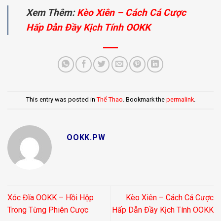
Xem Thêm:
Kèo Xiên – Cách Cá Cược
Hấp Dẫn Đầy Kịch Tính OOKK
This entry was posted in
Thể Thao
. Bookmark the
permalink
.
OOKK.PW
Xóc Đĩa OOKK – Hồi Hộp
Kèo Xiên – Cách Cá Cược
Trong Từng Phiên Cược
Hấp Dẫn Đầy Kịch Tính OOKK