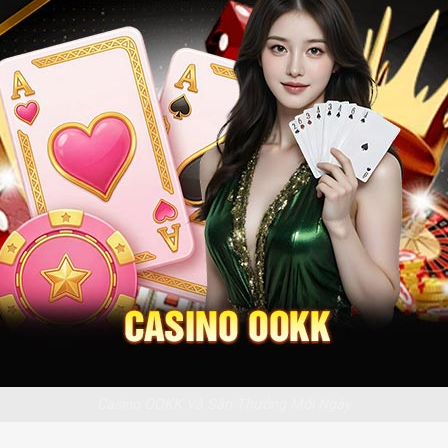
Casino OOKK Và Săn Thưởng Mỗi Ngày