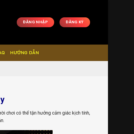
ĐĂNG NHẬP
ĐĂNG KÝ
AQ
HƯỚNG DẪN
ày
ười chơi có thể tận hưởng cảm giác kịch tính,
n.