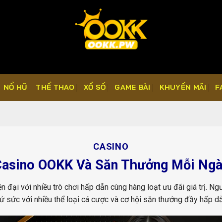
NỔ HŨ
THỂ THAO
XỔ SỐ
GAME BÀI
KHUYẾN MÃI
F
CASINO
asino OOKK Và Săn Thưởng Mỗi Ng
ện đại với nhiều trò chơi hấp dẫn cùng hàng loạt ưu đãi giá trị. Ng
ử sức với nhiều thể loại cá cược và cơ hội săn thưởng đầy hấp dẫ