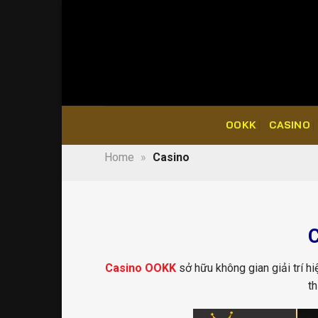
Skip
to
content
OOKK
CASINO
Home
»
Casino
C
Casino OOKK
sở hữu không gian giải trí hi
th