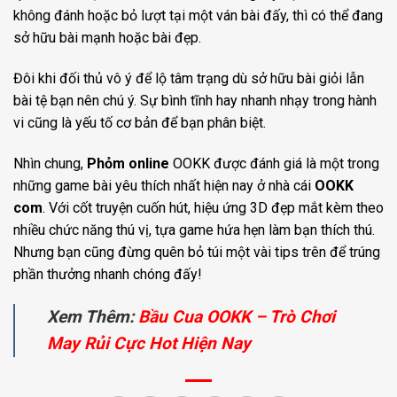
không đánh hoặc bỏ lượt tại một ván bài đấy, thì có thể đang
sở hữu bài mạnh hoặc bài đẹp.
Đôi khi đối thủ vô ý để lộ tâm trạng dù sở hữu bài giỏi lẫn
bài tệ bạn nên chú ý. Sự bình tĩnh hay nhanh nhạy trong hành
vi cũng là yếu tố cơ bản để bạn phân biệt.
Nhìn chung,
Phỏm online
OOKK được đánh giá là một trong
những game bài yêu thích nhất hiện nay ở nhà cái
OOKK
com
. Với cốt truyện cuốn hút, hiệu ứng 3D đẹp mắt kèm theo
nhiều chức năng thú vị, tựa game hứa hẹn làm bạn thích thú.
Nhưng bạn cũng đừng quên bỏ túi một vài tips trên để trúng
phần thưởng nhanh chóng đấy!
Xem Thêm:
Bầu Cua OOKK – Trò Chơi
May Rủi Cực Hot Hiện Nay