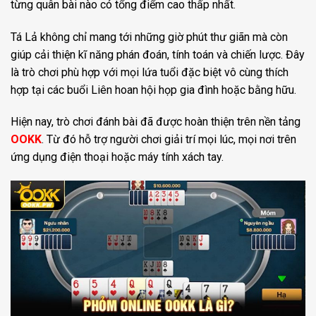
từng quân bài nào có tổng điểm cao thấp nhất.
Tá Lả không chỉ mang tới những giờ phút thư giãn mà còn
giúp cải thiện kĩ năng phán đoán, tính toán và chiến lược. Đây
là trò chơi phù hợp với mọi lứa tuổi đặc biệt vô cùng thích
hợp tại các buổi Liên hoan hội họp gia đình hoặc bằng hữu.
Hiện nay, trò chơi đánh bài đã được hoàn thiện trên nền tảng
OOKK
. Từ đó hỗ trợ người chơi giải trí mọi lúc, mọi nơi trên
ứng dụng điện thoại hoặc máy tính xách tay.