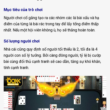
Mục tiêu của trò chơi
Người chơi cố gắng tạo ra các nhóm các lá bài xấu và hạ
điểm của từng lá bài rác trong tay để lấy tổng điểm thấp
nhất. Nếu một hội viên không ù, họ sẽ thắng hoàn toàn.
Số lượng người chơi
Nhà cái cũng quy định số người tối thiểu là 2, tối đa là 4
người con số lý tưởng. Bởi càng đông người, tỷ lệ bị cướp
bài cùng đối thủ cạnh tranh sẽ cao dần, tăng sự khó khăn,
tính cạnh tranh.