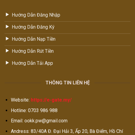
Hướng Dẫn Đăng Nhập
Hướng Dẫn Đăng Ký
Hướng Dẫn Nạp Tiền
Hướng Dẫn Rút Tiền
Hướng Dẫn Tải App
THÔNG TIN LIÊN HỆ
Website:
https://e-gate.my/
Hotline: 0703 986 988
Email:
ookk.pw@gmail.com
Andress: 83/40A Đ. Đại Hải 3, Ấp 20, Bà Điểm, Hồ Chí