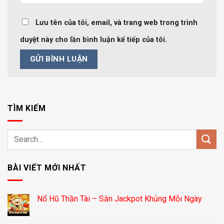
Lưu tên của tôi, email, và trang web trong trình
duyệt này cho lần bình luận kế tiếp của tôi.
TÌM KIẾM
BÀI VIẾT MỚI NHẤT
Nổ Hũ Thần Tài – Săn Jackpot Khủng Mỗi Ngày