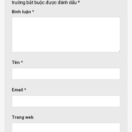
trường bắt buộc được đánh dấu
*
Bình luận
*
Tên
*
Email
*
Trang web