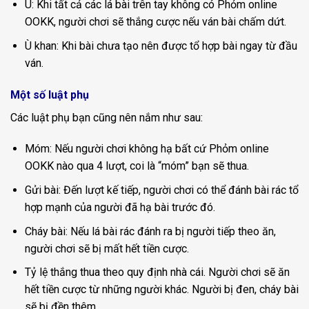
Ù: Khi tất cả các lá bài trên tay không có Phỏm online
OOKK, người chơi sẽ thắng cược nếu ván bài chấm dứt.
Ù khan: Khi bài chưa tạo nên được tổ hợp bài ngay từ đầu
ván.
Một số luật phụ
Các luật phụ bạn cũng nên nắm như sau:
Móm: Nếu người chơi không hạ bất cứ Phỏm online
OOKK nào qua 4 lượt, coi là “móm” bạn sẽ thua.
Gửi bài: Đến lượt kế tiếp, người chơi có thể đánh bài rác tổ
hợp mạnh của người đã hạ bài trước đó.
Cháy bài: Nếu lá bài rác đánh ra bị người tiếp theo ăn,
người chơi sẽ bị mất hết tiền cược.
Tỷ lệ thắng thua theo quy định nhà cái. Người chơi sẽ ăn
hết tiền cược từ những người khác. Người bị đen, cháy bài
sẽ bị đền thêm.