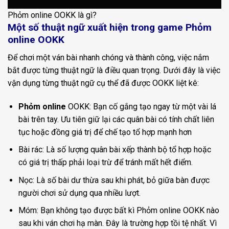
Phỏm online OOKK là gì?
Một số thuật ngữ xuất hiện trong game Phỏm
online OOKK
Để chơi một ván bài nhanh chóng và thành công, việc nắm
bắt được từng thuật ngữ là điều quan trọng. Dưới đây là việc
vận dụng từng thuật ngữ cụ thể đã được OOKK liệt kê:
Phỏm online
OOKK: Bạn cố gắng tạo ngay từ một vài lá
bài trên tay. Ưu tiên giữ lại các quân bài có tính chất liên
tục hoặc đồng giá trị để chế tạo tổ hợp mạnh hơn
Bài rác: Là số lượng quân bài xếp thành bộ tổ hợp hoặc
có giá trị thấp phải loại trừ để tránh mất hết điểm.
Nọc: Là số bài dư thừa sau khi phát, bỏ giữa bàn được
người chơi sử dụng qua nhiều lượt.
Móm: Bạn không tạo được bất kì Phỏm online OOKK nào
sau khi ván chơi hạ màn. Đây là trường hợp tồi tệ nhất. Vì