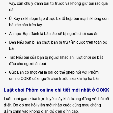
vậy, cần chú ý đánh bài từ trước và không giữ bài rác quá
dài.
Ù: Xảy ra khi bạn tạo được ba tổ hợp bài mạnh không còn
bài rác nào trên tay.
Ăn nọc: Bạn đánh lá bài nào sẽ bị người chơi sau ăn.
Đền Nếu bạn bị ăn chốt, bạn bị trừ tiền cược trên toàn bộ
bàn.
Tái: Nếu bài của bạn bị người khác ăn, lượt chơi sẽ bắt
đầu cho người ăn bài.
Gửi: Bạn có một vài lá bài có thể ghép nối với Phỏm
online OOKK của người chơi trước sau khi họ hạ bài.
Luật chơi Phỏm online chi tiết mới nhất ở OOKK
Luật chơi game bài trực tuyến này khá tương đồng với bài cổ
điển. Do đó mà hội viên mới nhập cuộc cũng mau chóng
đắm chìm vào không gian đỏ đen đỉnh cao.