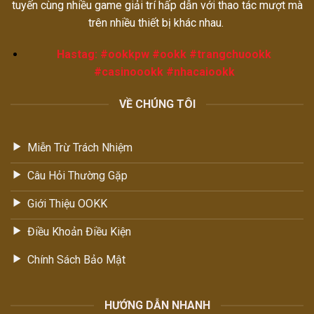
tuyến cùng nhiều game giải trí hấp dẫn với thao tác mượt mà
trên nhiều thiết bị khác nhau.
Hastag: #ookkpw #ookk #trangchuookk
#casinoookk #nhacaiookk
VỀ CHÚNG TÔI
Miễn Trừ Trách Nhiệm
Câu Hỏi Thường Gặp
Giới Thiệu OOKK
Điều Khoản Điều Kiện
Chính Sách Bảo Mật
HƯỚNG DẪN NHANH