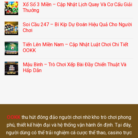
Xổ Số 3 Miền – Cập Nhật Lịch Quay Và Cơ Cấu Giải
Thưởng
Soi Cầu 247 – Bí Kíp Dự Đoán Hiệu Quả Cho Người
Chơi
Tiến Lên Miền Nam – Cập Nhật Luật Chơi Chi Tiết
OOKK
Mậu Binh – Trò Chơi Xếp Bài Đầy Chiến Thuật Và
Hấp Dẫn
OOKK
thu hút đông đảo người chơi nhờ kho trò chơi phong
phú, thiết kế hiện đại và hệ thống vận hành ổn định. Tại đây,
người dùng có thể trải nghiệm cá cược thể thao, casino trực